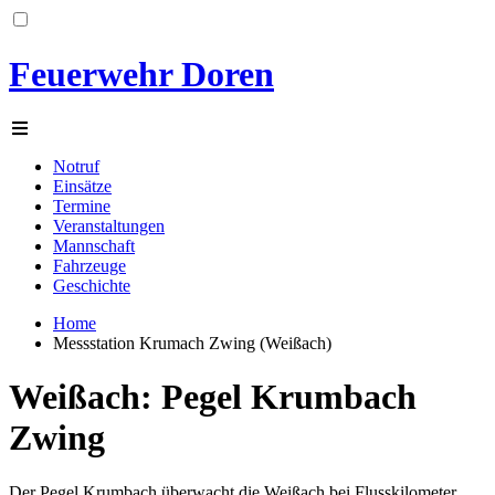
Feuerwehr Doren
Notruf
Einsätze
Termine
Veranstaltungen
Mannschaft
Fahrzeuge
Geschichte
Home
Messstation Krumach Zwing (Weißach)
Weißach: Pegel Krumbach
Zwing
Der Pegel Krumbach überwacht die Weißach bei Flusskilometer