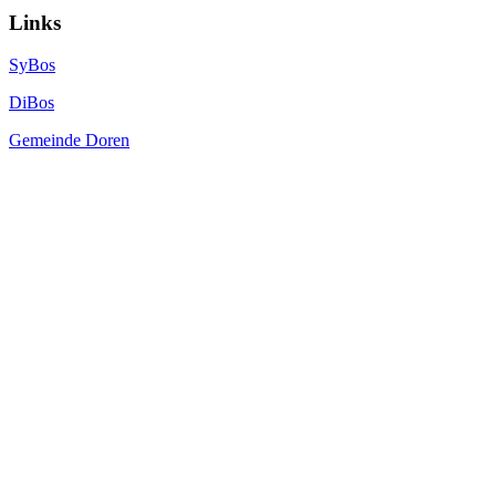
Links
SyBos
DiBos
Gemeinde Doren